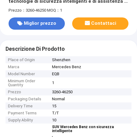
tecnologie di sicurezza intelligenti e di assistenza al
conducente per una maggiore sicurezza operativa
Prezzo：3260-46250
MOQ：1
Miglior prezzo
Contattaci
Descrizione Di Prodotto
Place of Origin
Shenzhen
Marca
Mercedes Benz
Model Number
EQB
Minimum Order
1
Quantity
Prezzo
3260-46250
Packaging Details
Normal
Delivery Time
15
Payment Terms
T/T
Supply Ability
10
SUV Mercedes Benz con sicurezza
intelligente
,