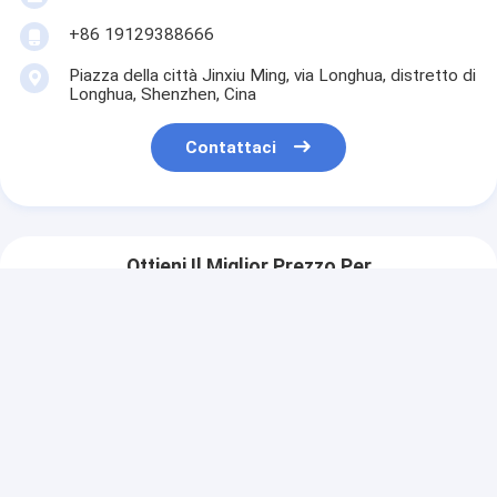
+86 19129388666
Piazza della città Jinxiu Ming, via Longhua, distretto di
Longhua, Shenzhen, Cina
Contattaci
Ottieni Il Miglior Prezzo Per
L'innovativo SUV Mercedes Benz
dotato di tecnologie di sicurezza
intelligenti e di assistenza al
Price： 1
conducente per una maggiore
sicurezza operativa
Continua