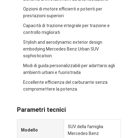
Su di noi
Opzioni di motore efficienti e potenti per
prestazioni superiori
Visita alla fabbrica
Capacità di trazione integrale per trazione e
controllo migliorati
Contattaci
Stylish and aerodynamic exterior design
embodying Mercedes Benz Urban SUV
sophistication.
Mercedes Benz Ev
Modi di guida personalizzabili per adattarsi agli
ambienti urbani e fuoristrada
Mercedes Benz Sedana
Eccellente efficienza del carburante senza
SUV Mercedes Benz
compromettere la potenza.
Auto elettrica Mercedes Benz
Parametri tecnici
SUV della famiglia
Modello
Mercedes Benz