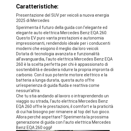
Caratteristiche:
Su di noi
Presentazione del SUV per veicoli a nuova energia
Visita alla fabbrica
2025 di Mercedes
Sperimenta il futuro della guida con l'elegante ed
Contattaci
elegante auto elettrica Mercedes Benz EQA 260.
Questo EV puro vanta prestazioni e autonomia
impressionanti, rendendolo ideale per i conducenti
moderni che esigono il meglio dai loro veicoli.
Dotata di tecnologia avanzata e funzionalità
Mercedes Benz Ev
all'avanguardia, l'auto elettrica Mercedes Benz EQA
260 è la scelta perfetta per chi è appassionato di
sostenibilità e desidera ridurre la propria impronta di
Mercedes Benz Sedana
carbonio. Con il suo potente motore elettrico e la
batteria a lunga durata, questa auto offre
SUV Mercedes Benz
un'esperienza di guida fluida e reattiva come
nessun'altra.
Auto elettrica Mercedes Benz
Che tu stia andando al lavoro o intraprendendo un
viaggio su strada, l'auto elettrica Mercedes Benz
EQA 260 offre le prestazioni, il comfort e la praticità
di cui hai bisogno per rimanere al top del tuo gioco.
Allora perché aspettare? Sperimenta la prossima
generazione di guida con l'auto elettrica Mercedes
Benz EQA 260 oggi!