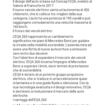
Il design dell'auto si basa sul Concept EQA, svelato al
Salone di Francoforte 2017.
Il nuovo veicolo elettrico vanta un'autonomia di 426
chilometri, che lo colloca tra i migliori della sua
categoria. L'auto ha una potenza di 190 cavalli e può
raggiungere comodamente una velocità massima di
160 km/h.
Il futuro dei veicoli elettrici
L'EQA 260 rappresenta un cambiamento
significativo nei piani di Mercedes Benz per guidare
la strada nella mobilità sostenibile. L'azienda mira ad
avere una flotta di nuove autovetture a emissioni
zero entro due decenni.
Con l'obiettivo di espandere il mercato dei veicoli
elettrici, l'EQA 260 incarna l'impegno di Mercedes
Benz a superare i limiti, sia in termini di prestazioni
che di sostenibilità.
L'EQA è dotato di un potente gruppo propulsore
elettrico, che si traduce in un'accelerazione quasi
istantanea e in una guida fluida e silenziosa. Con la
sua tecnologia avanzata e il design innovativo, l'EQA
è destinato a rivoluzionare il mercato delle auto
elettriche.
I vantaggi dell'EQA 260