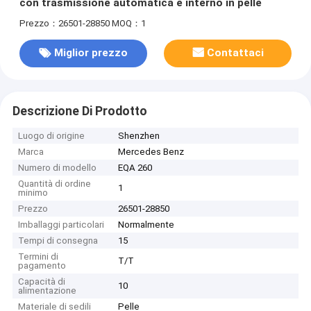
con trasmissione automatica e interno in pelle
Prezzo：26501-28850
MOQ：1
Miglior prezzo
Contattaci
Descrizione Di Prodotto
Luogo di origine
Shenzhen
Marca
Mercedes Benz
Numero di modello
EQA 260
Quantità di ordine
1
minimo
Prezzo
26501-28850
Imballaggi particolari
Normalmente
Tempi di consegna
15
Termini di
T/T
pagamento
Capacità di
10
alimentazione
Materiale di sedili
Pelle