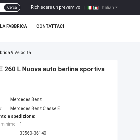
Richiedere un preventivo
|
Italian
Cerca
LLA FABBRICA
CONTATTACI
brida 9 Velocità
 260 L Nuova auto berlina sportiva
Mercedes Benz
o:
Mercedes Benz Classe E
nto e spedizione:
e minimo:
1
33560-36140