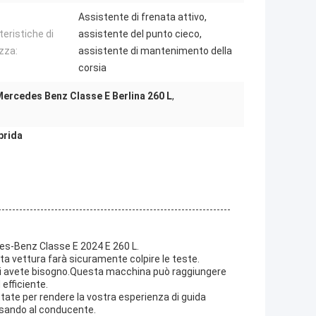
Assistente di frenata attivo,
teristiche di
assistente del punto cieco,
zza:
assistente di mantenimento della
corsia
ercedes Benz Classe E Berlina 260 L
,
brida
edes-Benz Classe E 2024 E 260 L.
sta vettura farà sicuramente colpire le teste.
i cui avete bisogno.Questa macchina può raggiungere
 efficiente.
ettate per rendere la vostra esperienza di guida
nsando al conducente.