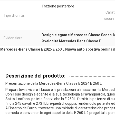
Trazione posteriore
Carat
Tipo di unità:
sicure
Design elegante Mercedes Classe Sedan
,
M
Evidenziare:
9 velocità Mercedes Benz Classe E
Mercedes-Benz Classe E 2025 E 260 L Nuova auto sportiva berlina i
Descrizione del prodotto:
Presentazione della Mercedes-Benz Classe E 2024 E 260 L
Preparatevi a vivere il lusso e le prestazioni al massimo ∙ la Merc
Con il suo design elegante e la sua tecnologia all'avanguardia, que
Sotto il cofano, potete fidarvi che la E 260 L fornirà la potenza d
fino a 245 cavalli e 273 libbre-piedi di coppia, rendendolo potente ed
All'interno dell'auto, troverete una miriade di caratteristiche prog
comoda e conveniente.ogni aspetto della E 260 L è progettato pe