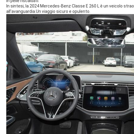
in pelle riscaldati.
In sintesi, la 2024 Mercedes-Benz Classe E 260 L è un veicolo stra
all'avanguardia.Un viaggio sicuro e opulento.