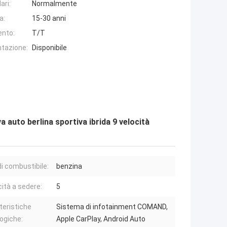
ari:
Normalmente
a:
15-30 anni
ento:
T/T
ntazione:
Disponibile
auto berlina sportiva ibrida 9 velocità
di combustibile:
benzina
ità a sedere:
5
teristiche
Sistema di infotainment COMAND,
ogiche:
Apple CarPlay, Android Auto