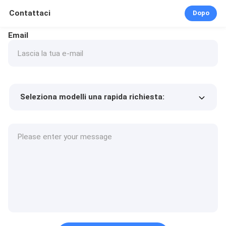
Contattaci
Dopo
Email
Seleziona modelli una rapida richiesta:
Prezzo del prodotto
Min.order quantity
Richiedi un campione
Più dettagli