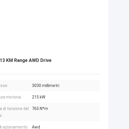
 613 KM Range AWD Drive
asse:
3030 millimetri
za motoria:
215 kW
a di torsione del
765 N*m
e:
di azionamento:
Awd