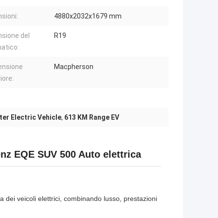
sioni:
4880x2032x1679 mm
sione del
R19
atico:
ensione
Macpherson
iore:
ter Electric Vehicle
,
613 KM Range EV
nz EQE SUV 500 Auto elettrica
ei veicoli elettrici, combinando lusso, prestazioni