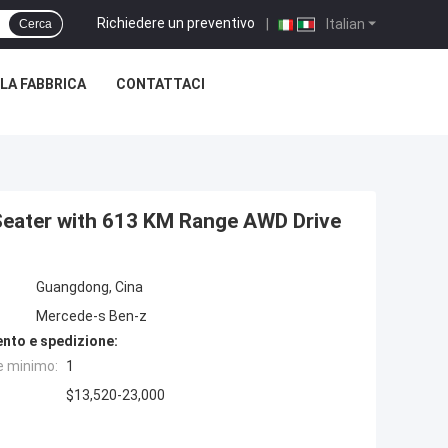
Richiedere un preventivo
|
Italian
Cerca
LLA FABBRICA
CONTATTACI
Seater with 613 KM Range AWD Drive
Guangdong, Cina
Mercede-s Ben-z
nto e spedizione:
e minimo:
1
$13,520-23,000