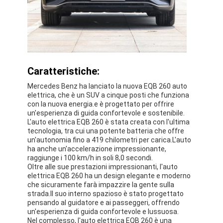
Su di noi
Visita alla fabbrica
Contattaci
Caratteristiche:
Mercedes Benz ha lanciato la nuova EQB 260 auto
elettrica, che è un SUV a cinque posti che funziona
Mercedes Benz Ev
con la nuova energia.e è progettato per offrire
un'esperienza di guida confortevole e sostenibile.
Mercedes Benz Sedana
L'auto elettrica EQB 260 è stata creata con l'ultima
tecnologia, tra cui una potente batteria che offre
un'autonomia fino a 419 chilometri per carica.L'auto
SUV Mercedes Benz
ha anche un'accelerazione impressionante,
raggiunge i 100 km/h in soli 8,0 secondi.
Auto elettrica Mercedes Benz
Oltre alle sue prestazioni impressionanti, l'auto
elettrica EQB 260 ha un design elegante e moderno
che sicuramente farà impazzire la gente sulla
strada.Il suo interno spazioso è stato progettato
pensando al guidatore e ai passeggeri, offrendo
un'esperienza di guida confortevole e lussuosa.
Nel complesso, l'auto elettrica EQB 260 è una