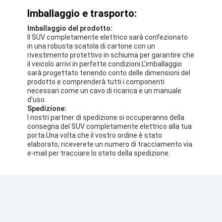
Imballaggio e trasporto:
Imballaggio del prodotto:
Il SUV completamente elettrico sarà confezionato
in una robusta scatola di cartone con un
rivestimento protettivo in schiuma per garantire che
il veicolo arrivi in perfette condizioni.L'imballaggio
sarà progettato tenendo conto delle dimensioni del
prodotto e comprenderà tutti i componenti
necessari come un cavo di ricarica e un manuale
d'uso.
Spedizione:
I nostri partner di spedizione si occuperanno della
consegna del SUV completamente elettrico alla tua
porta.Una volta che il vostro ordine è stato
elaborato, riceverete un numero di tracciamento via
e-mail per tracciare lo stato della spedizione.
FAQ:
D1: Qual è il marchio del SUV completamente
elettrico?
R1: Il marchio del SUV completamente elettrico è