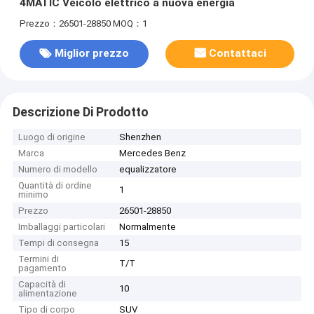
4MATIC Veicolo elettrico a nuova energia
Prezzo：26501-28850
MOQ：1
Miglior prezzo
Contattaci
Descrizione Di Prodotto
Luogo di origine
Shenzhen
Marca
Mercedes Benz
Numero di modello
equalizzatore
Quantità di ordine
1
minimo
Prezzo
26501-28850
Imballaggi particolari
Normalmente
Tempi di consegna
15
Termini di
T/T
pagamento
Capacità di
10
alimentazione
Tipo di corpo
SUV