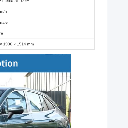
Elettrica al 100%
Km/h
nale
re
 × 1906 × 1514 mm