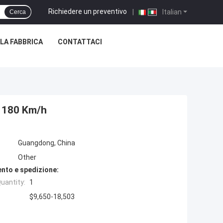
Richiedere un preventivo
|
Italian
Cerca
LLA FABBRICA
CONTATTACI
 180 Km/h
Guangdong, China
Other
nto e spedizione:
uantity:
1
$9,650-18,503