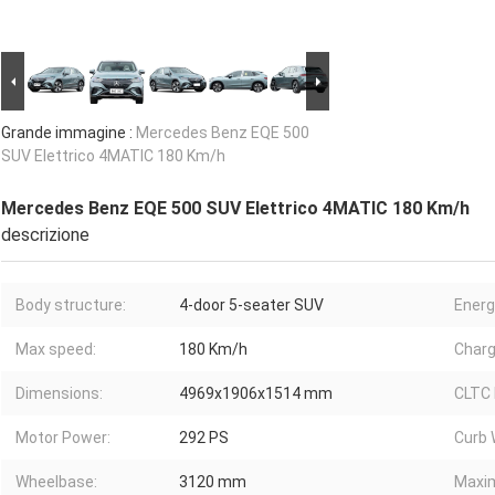
Grande immagine :
Mercedes Benz EQE 500
SUV Elettrico 4MATIC 180 Km/h
Mercedes Benz EQE 500 SUV Elettrico 4MATIC 180 Km/h
descrizione
Body structure:
4-door 5-seater SUV
Energ
Max speed:
180 Km/h
Charg
Dimensions:
4969x1906x1514 mm
CLTC 
Motor Power:
292 PS
Curb 
Wheelbase:
3120 mm
Maxi