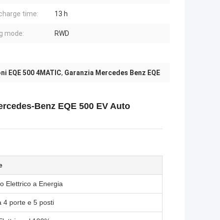
charge time:
13 h
ng mode:
RWD
oni EQE 500 4MATIC
,
Garanzia Mercedes Benz EQE
Mercedes-Benz EQE 500 EV Auto
e
o Elettrico a Energia
 4 porte e 5 posti