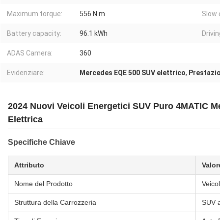
Maximum torque:
556 N.m
Slow 
Battery capacity:
96.1 kWh
Drivi
ADAS Camera:
360
Evidenziare:
Mercedes EQE 500 SUV elettrico
,
Prestazi
2024 Nuovi Veicoli Energetici SUV Puro 4MATIC 
Elettrica
Specifiche Chiave
Attributo
Valor
Nome del Prodotto
Veicol
Struttura della Carrozzeria
SUV a