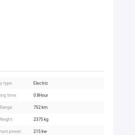
y type:
Electric
ing time:
0.8Hour
Range:
752 km
Weight:
2375 kg
mum power:
215 kw