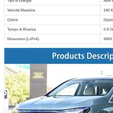
Tipo di Energia
Auto 
Velocità Massima
180 
Colore
Opzio
Tempo di Ricarica
0.8 O
Dimensioni (L×P×A)
4969