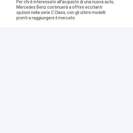
Per chi è interessato all'acquisto di una nuova auto,
Mercedes Benz continuerà a offrire eccitanti
opzioni nella serie C Class, con gli ultimi modelli
pronti a raggiungere il mercato.
Supporto e servizi:
Il prodotto Mercedes Benz Sedan offre un supporto
tecnico e servizi completi per garantire prestazioni
ottimali e soddisfazione del cliente.Il nostro team di
esperti è dedicato ad assistere i clienti con qualsiasi
problema tecnico, risoluzione dei problemi e
manutenzione.
Il nostro supporto tecnico include diagnosi,
aggiornamenti software e guida sulle
caratteristiche e funzionalità del veicolo.Forniamo
servizi di manutenzione regolari per mantenere la
vostra Mercedes Benz in perfette condizioni,
garantendo affidabilità e longevità.
I clienti possono contare sul nostro team di
supporto professionale per risolvere qualsiasi
domanda relativa al prodotto e garantire
un'esperienza di proprietà senza soluzione di
continuità.Ci impegniamo a fornire un supporto