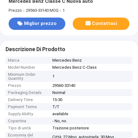
Mercedes Benz Classe C Nuova auto
Prezzo：29560-33140
MOQ：1
Miglior prezzo
Contattaci
Descrizione Di Prodotto
Marca
Mercedes Benz
Model Number
Mercedes Benz C-Class
Minimum Order
1
Quantity
Prezzo
29560-33140
Packaging Details
Normal
Delivery Time
15-30
Payment Terms
T/T
Supply Ability
​available
Copertina
- No, no.
Tipo di unità
Trazione posteriore
Economia del
Città: 22 Mpg, autostrada: 30 Mpg.