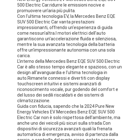
500 Electric Car.ridurre le emissioni nocive e
promuovere un'aria più pulita.
Con l'ultima tecnologia EV, la Mercedes Benz EQE
SUV 500 Electric Car vanta prestazioni
impressionanti, offrendo un'esperienza di guida
come nessun'altra.I motori elettrici dell'auto
garantiscono un'accelerazione fluida e silenziosa,
mentre la sua avanzata tecnologia della batteria
offre un'impressionante autonomia con una sola
carica.
L'interno della Mercedes Benz EQE SUV 500 Electric
Car è allo stesso tempo elegante e spazioso, con un
design all'avanguardia e l'ultima tecnologia in
auto.Rimanete connessi e divertiti con display
touchscreen intuitivi e sistemi avanzati di
riconoscimento vocale, pur godendo del comfort e
del lusso dei sedili riscaldati e dei sistemi di
climatizzazione.
Guida con fiducia, sapendo che la 2024 Pure New
Energy Vehicles EV Mercedes Benz EQE SUV 500
Electric Car non è solo rispettosa dell'ambiente, ma
anche uno dei veicoli più sicuri sulla strada.Con
dispositivi di sicurezza avanzati quali la frenata
automatica di emergenza, avviso di partenza dalla
corsia, e controllo del punto cieco, potete essere