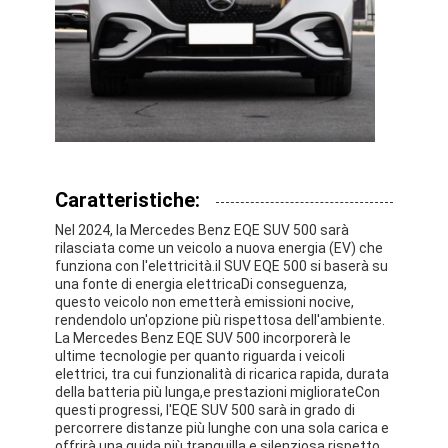
Su di noi
Visita alla fabbrica
Contattaci
Mercedes Benz Ev
Caratteristiche:
Nel 2024, la Mercedes Benz EQE SUV 500 sarà
Mercedes Benz Sedana
rilasciata come un veicolo a nuova energia (EV) che
funziona con l'elettricità.il SUV EQE 500 si baserà su
SUV Mercedes Benz
una fonte di energia elettricaDi conseguenza,
questo veicolo non emetterà emissioni nocive,
rendendolo un'opzione più rispettosa dell'ambiente.
Auto elettrica Mercedes Benz
La Mercedes Benz EQE SUV 500 incorporerà le
ultime tecnologie per quanto riguarda i veicoli
elettrici, tra cui funzionalità di ricarica rapida, durata
della batteria più lunga,e prestazioni migliorateCon
questi progressi, l'EQE SUV 500 sarà in grado di
percorrere distanze più lunghe con una sola carica e
offrirà una guida più tranquilla e silenziosa rispetto