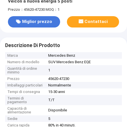
Veicoli a nuova energia 5 posti
Prezzo：45620-47230
MOQ：1
Miglior prezzo
Contattaci
Descrizione Di Prodotto
Marca
Mercedes Benz
Numero di modello
SUV Mercedes Benz EQE
Quantità di ordine
1
minimo
Prezzo
45620-47230
Imballaggi particolari
Normalmente
Tempi di consegna
15-30 anni
Termini di
T/T
pagamento
Capacità di
Disponibile
alimentazione
Sedie
5
Carica rapida
80% in 40 minuti.